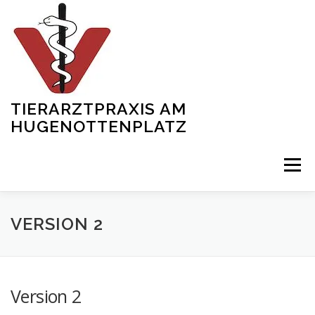
Zum
Inhalt
springen
TIERARZTPRAXIS AM
HUGENOTTENPLATZ
Menü
START
ÜBER UNS
SERVICES
SHOWREEL
VERSION 2
TEAM
NEWS
KONTAKT
GALERIE
Version 2