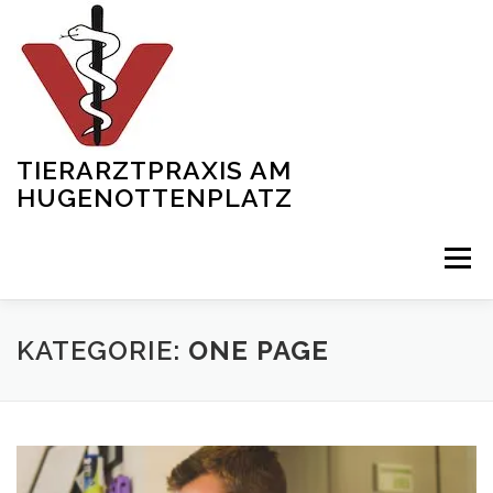
Zum
Inhalt
springen
TIERARZTPRAXIS AM
HUGENOTTENPLATZ
Menü
START
ÜBER UNS
SERVICES
SHOWREEL
KATEGORIE:
ONE PAGE
TEAM
NEWS
KONTAKT
GALERIE