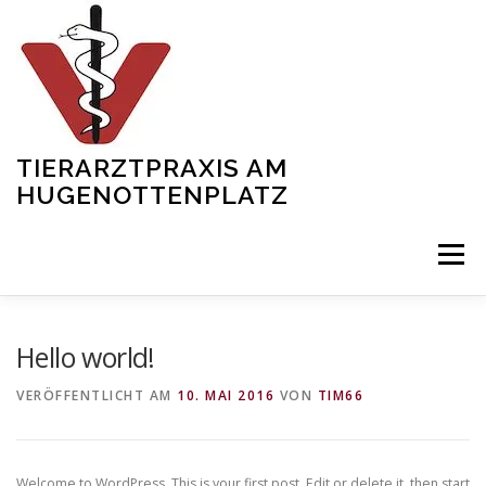
Zum
Inhalt
springen
TIERARZTPRAXIS AM
HUGENOTTENPLATZ
Menü
START
ÜBER UNS
SERVICES
SHOWREEL
Hello world!
VERÖFFENTLICHT AM
10. MAI 2016
VON
TIM66
TEAM
NEWS
KONTAKT
GALERIE
Welcome to WordPress. This is your first post. Edit or delete it, then start