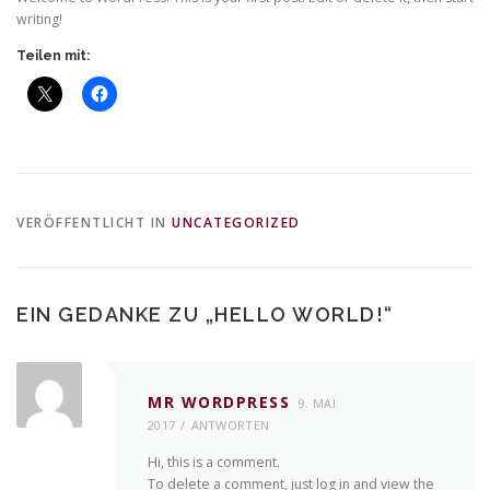
DATENSCHUTZERKLÄRUNG
writing!
Teilen mit:
VERÖFFENTLICHT IN
UNCATEGORIZED
EIN GEDANKE ZU „
HELLO WORLD!
“
MR WORDPRESS
9. MAI
2017
ANTWORTEN
Hi, this is a comment.
To delete a comment, just log in and view the