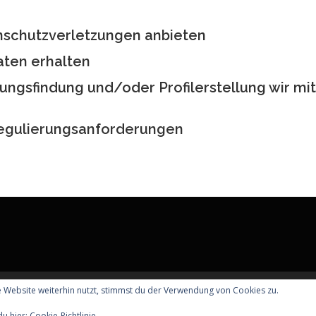
schutzverletzungen anbieten
aten erhalten
ngsfindung und/oder Profilerstellung wir mit
 Regulierungsanforderungen
 Website weiterhin nutzt, stimmst du der Verwendung von Cookies zu.
© 2026 Tierarztpraxis am Hugenottenplatz
–
OnePress
Theme von F
du hier:
Cookie-Richtlinie