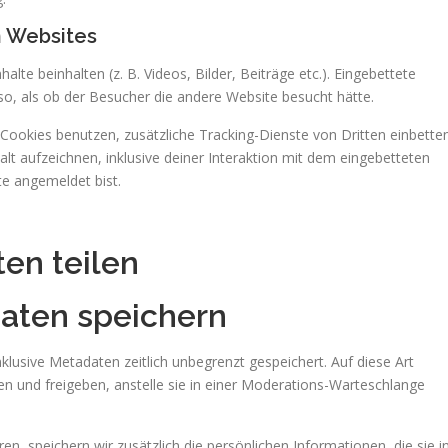
n Websites
lte beinhalten (z. B. Videos, Bilder, Beiträge etc.). Eingebettete
so, als ob der Besucher die andere Website besucht hätte.
ookies benutzen, zusätzliche Tracking-Dienste von Dritten einbette
alt aufzeichnen, inklusive deiner Interaktion mit dem eingebetteten
ite angemeldet bist.
en teilen
Daten speichern
lusive Metadaten zeitlich unbegrenzt gespeichert. Auf diese Art
und freigeben, anstelle sie in einer Moderations-Warteschlange
ren, speichern wir zusätzlich die persönlichen Informationen, die sie i