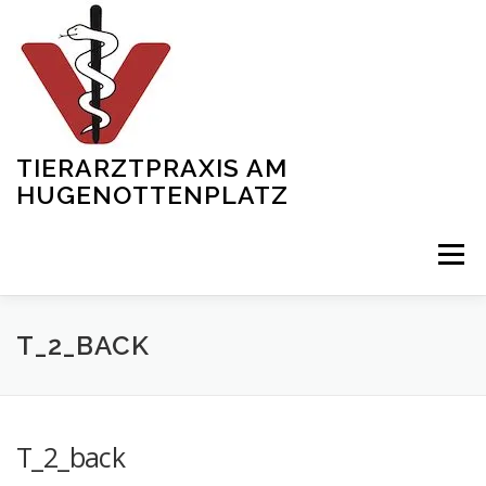
Zum
Inhalt
springen
TIERARZTPRAXIS AM
HUGENOTTENPLATZ
Menü
START
ÜBER UNS
SERVICES
SHOWREEL
T_2_BACK
TEAM
NEWS
KONTAKT
GALERIE
T_2_back