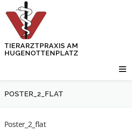
Zum
Inhalt
springen
TIERARZTPRAXIS AM
HUGENOTTENPLATZ
Menü
START
ÜBER UNS
SERVICES
SHOWREEL
POSTER_2_FLAT
TEAM
NEWS
KONTAKT
GALERIE
Poster_2_flat