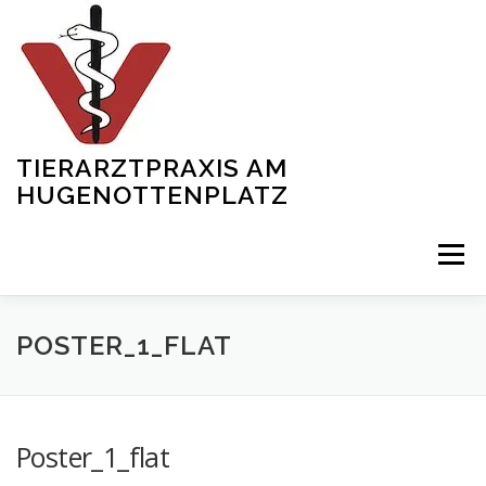
Zum
Inhalt
springen
TIERARZTPRAXIS AM
HUGENOTTENPLATZ
Menü
START
ÜBER UNS
SERVICES
SHOWREEL
POSTER_1_FLAT
TEAM
NEWS
KONTAKT
GALERIE
Poster_1_flat