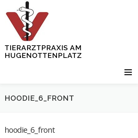
Zum
Inhalt
springen
TIERARZTPRAXIS AM
HUGENOTTENPLATZ
Menü
START
ÜBER UNS
SERVICES
SHOWREEL
HOODIE_6_FRONT
TEAM
NEWS
KONTAKT
GALERIE
hoodie_6_front