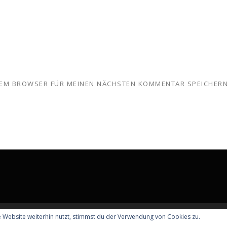
ESEM BROWSER FÜR MEINEN NÄCHSTEN KOMMENTAR SPEICHERN
 Website weiterhin nutzt, stimmst du der Verwendung von Cookies zu.
© 2026 Tierarztpraxis am Hugenottenplatz
–
OnePress
Theme von F