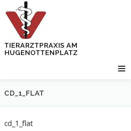
Zum
Inhalt
springen
TIERARZTPRAXIS AM
HUGENOTTENPLATZ
Menü
START
ÜBER UNS
SERVICES
SHOWREEL
CD_1_FLAT
TEAM
NEWS
KONTAKT
GALERIE
cd_1_flat